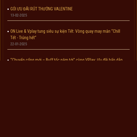
GÓI ƯU ĐÃI RÚT THƯỞNG VALENTINE
13-02-2025
ON Live & Vplay tung siêu sự kiện Tết: Vòng quay may mắn “Chill
Tết - Trúng hết”
22-01-2025
“Chuyển cổng mới – Buff tốc năm tới” cùng VPlay: Ưu đãi hấp dẫn
cùng quà tặng cực khủng
20-01-2025
【Sự Kiện】Chào Tháng Cô Hồn - Tích Nạp Tiên Phiếu Nhận Full
Set Thời Trang Vĩnh Hằng Ám Dạ (4/8 - 5/8)
03-08-2024
【Sự Kiện】Mừng Sinh Nhật 2 Tuổi - Tích Nạp Nhận Full Set Thời
Trang Chí Tôn Vương Quyền
16-05-2024