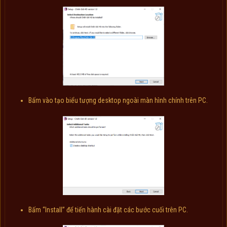
Bấm vào tạo biểu tượng desktop ngoài màn hình chính trên PC.
Bấm “Install” để tiến hành cài đặt các bước cuối trên PC.