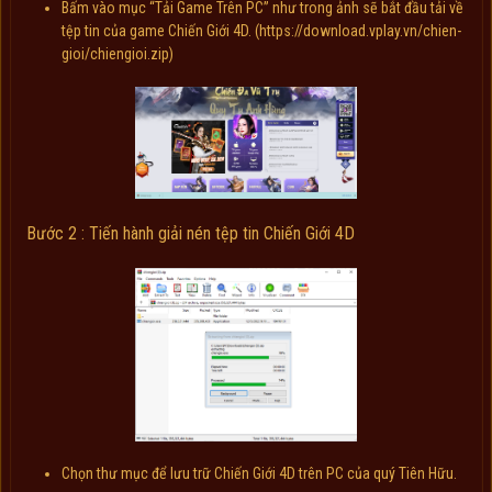
Bấm vào mục “Tải Game Trên PC” như trong ảnh sẽ bắt đầu tải về
tệp tin của game Chiến Giới 4D. (https://download.vplay.vn/chien-
gioi/chiengioi.zip)
Bước 2 : Tiến hành giải nén tệp tin Chiến Giới 4D
Chọn thư mục để lưu trữ Chiến Giới 4D trên PC của quý Tiên Hữu.