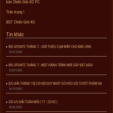
bản Chiến Giới 4D PC.
Trân trọng !
BQT Chiến Giới 4D.
Tin khác
BIG UPDATE THÁNG 7 - GIỚI THIỆU CỤM MÁY CHỦ KIM LONG
16-07-2026
BIG UPDATE THÁNG 7 - MỘT HÀNH TRÌNH MỚI SẮP BẮT ĐẦU!
15-07-2026
[ƯU ĐÃI THÁNG 10] CƠ HỘI DUY NHẤT SỞ HỮU GÓI TUYỆT PHẨM 0Đ
16-10-2025
GÓI ƯU ĐÃI TUẦN MỚI ( 17 - 23/02 )
18-02-2025