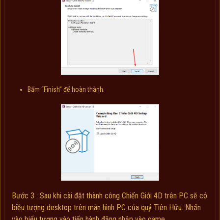
Bấm “Finish” để hoàn thành.
Bước 3 : Sau khi cài đặt thành công Chiến Giới 4D trên PC sẽ có
biều tượng desktop trên màn hình PC của quý Tiên Hữu. Nhấn
vào biểu tượng vào tiến hành đăng nhập vào game