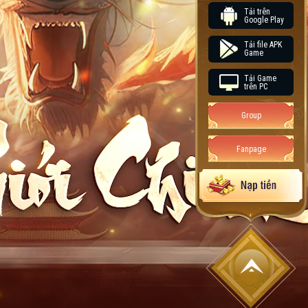
Tải trên
Google Play
Tải file APK
Game
Tải Game
trên PC
Group
Fanpage