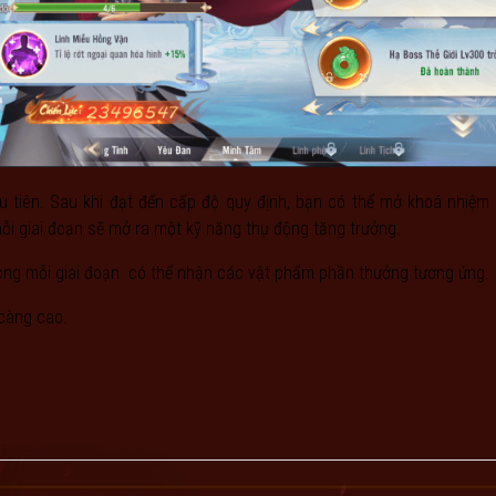
Tu tiên. Sau khi đạt đến cấp độ quy định, bạn có thể mở khoá nhiệm 
mỗi giai đoạn sẽ mở ra một kỹ năng thụ động tăng trưởng.
ong mỗi giai đoạn có thể nhận các vật phẩm phần thưởng tương ứng.
 càng cao.