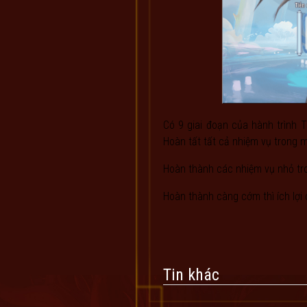
Có 9 giai đoạn của hành trình 
Hoàn tất tất cả nhiệm vụ trong 
Hoàn thành các nhiệm vụ nhỏ tr
Hoàn thành càng cớm thì ích lợi
Tin khác