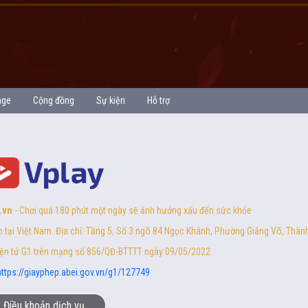
age
Cộng đồng
Sự kiện
Hỗ trợ
.vn
- Chơi quá 180 phút một ngày sẽ ảnh hưởng xấu đến sức khỏe
 tại Việt Nam. Địa chỉ: Tầng 5, Số 3 ngõ 84 Ngọc Khánh, Phường Giảng Võ, Thành
điện tử G1 trên mạng số 856/QĐ-BTTTT ngày 09/05/2022
https://giayphep.abei.gov.vn/g1/127749
Điều khoản dịch vụ