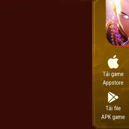
Tải game
Appstore
Tải file
APK game